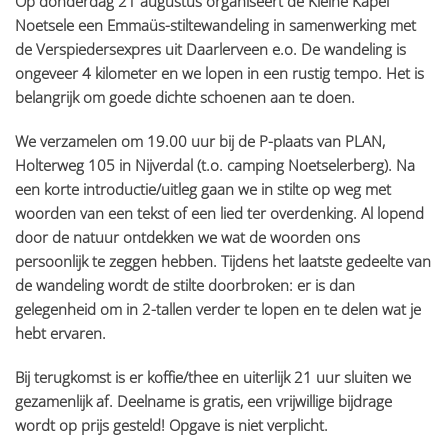
Op donderdag 21 augustus organiseert de Kleine Kapel
Noetsele een Emmaüs-stiltewandeling in samenwerking met
de Verspiedersexpres uit Daarlerveen e.o. De wandeling is
ongeveer 4 kilometer en we lopen in een rustig tempo. Het is
belangrijk om goede dichte schoenen aan te doen.
We verzamelen om 19.00 uur bij de P-plaats van PLAN,
Holterweg 105 in Nijverdal (t.o. camping Noetselerberg). Na
een korte introductie/uitleg gaan we in stilte op weg met
woorden van een tekst of een lied ter overdenking. Al lopend
door de natuur ontdekken we wat de woorden ons
persoonlijk te zeggen hebben. Tijdens het laatste gedeelte van
de wandeling wordt de stilte doorbroken: er is dan
gelegenheid om in 2-tallen verder te lopen en te delen wat je
hebt ervaren.
Bij terugkomst is er koffie/thee en uiterlijk 21 uur sluiten we
gezamenlijk af. Deelname is gratis, een vrijwillige bijdrage
wordt op prijs gesteld! Opgave is niet verplicht.